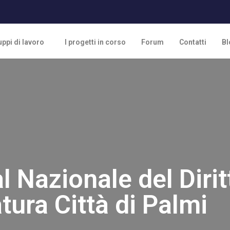
ppi di lavoro
I progetti in corso
Forum
Contatti
Bl
l Nazionale del Dirit
tura Città di Palmi