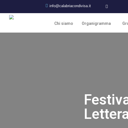
info@calabriacondivisa.it
Chi siamo
Organigramma
Gru
Festiva
Lettera