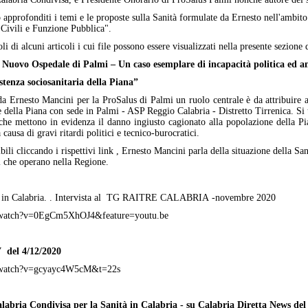
o approfonditi
i temi e le proposte sulla Sanità formulate da Ernesto nell'ambito
i Civili e Funzione Pubblica".
oli di alcuni articoli i cui file possono essere visualizzati nella presente sezione
el Nuovo Ospedale di Palmi – Un caso esemplare di incapacità politica ed am
stenza sociosanitaria della Piana”
a Ernesto Mancini per la ProSalus di Palmi un ruolo centrale è da attribuire al
ella Piana con sede in Palmi - ASP Reggio Calabria - Distretto Tirrenica. Si t
 che mettono in evidenza il danno ingiusto cagionato alla popolazione della P
ausa di gravi ritardi politici e tecnico-burocratici.
ili cliccando i rispettivi link , Ernesto Mancini parla della situazione della Sanit
vi che operano nella Regione.
ario in Calabria. . Intervista al TG RAITRE CALABRIA -novembre 2020
/watch?v=0EgCm5XhOJ4&feature=youtu.be
 del 4/12/2020
m/watch?v=gcyayc4W5cM&t=22s
labria Condivisa per la Sanità in Calabria - su Calabria Diretta News del