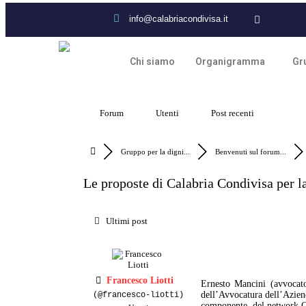
info@calabriacondivisa.it
Chi siamo
Organigramma
Gru
Forum
Utenti
Post recenti
Gruppo per la digni...
Benvenuti sul forum...
Le proposte di Calabria Condivisa per l
Ultimi post
Francesco Liotti
Ernesto Mancini (avvocato
dell’Avvocatura dell’Aziend
(@francesco-liotti)
componente del network Ca