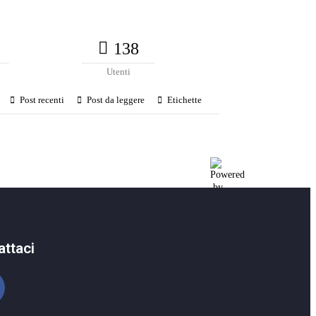
138
Utenti
Post recenti
Post da leggere
Etichette
attaci