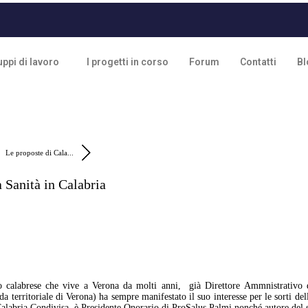
ppi di lavoro
I progetti in corso
Forum
Contatti
Bl
Le proposte di Cala...
a Sanità in Calabria
 calabrese che vive a Verona da molti anni, già Direttore Ammnistrativo d
a territoriale di Verona) ha sempre manifestato il suo interesse per le sorti de
labria Condivisa, è Presidente Onorario di ProSalus Palmi nonché autore del 