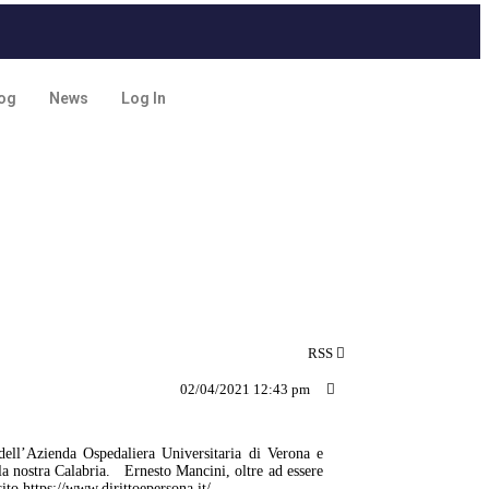
og
News
Log In
RSS
02/04/2021 12:43 pm
ell’Azienda Ospedaliera Universitaria di Verona e
lla nostra Calabria. Ernesto Mancini, oltre ad essere
sito
https://www.dirittoepersona.it/.