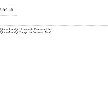
-def..pdf
dificata 5 anni fa 12 tempo da
Francesco Liotti
dificata 4 anni fa 2 tempo da
Francesco Liotti