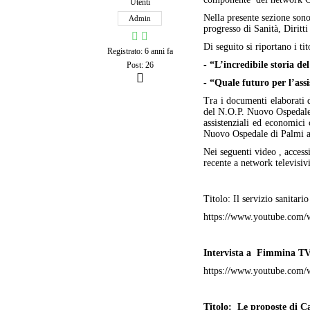
Utenti
Nella presente sezione son
Admin
progresso di Sanità, Diritt
Di seguito si riportano i tit
Registrato: 6 anni fa
- “L’incredibile storia d
Post: 26
- “Quale futuro per l’assi
Tra i documenti elaborati d
del N.O.P. Nuovo Ospedale d
assistenziali ed economici
Nuovo Ospedale di Palmi a c
Nei seguenti video , accessib
recente a network televisi
Titolo: Il servizio sanit
https://www.youtube.com
Intervista a Fimmina TV
https://www.youtube.co
Titolo:
Le proposte di Ca