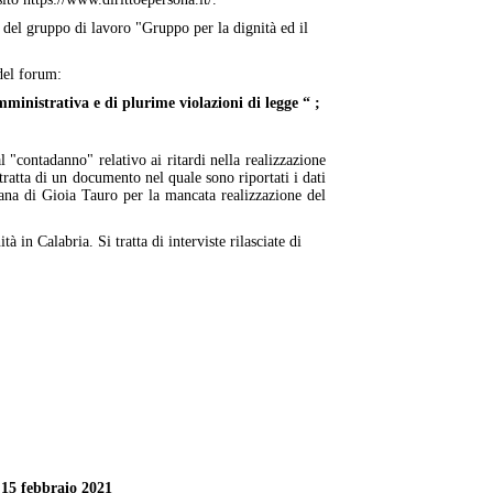
 del gruppo di lavoro "Gruppo per la dignità ed il
 del forum:
ministrativa e di plurime violazioni di legge “ ;
 "contadanno" relativo ai ritardi nella realizzazione
ratta di un documento nel quale sono riportati i dati
iana di Gioia Tauro per la mancata realizzazione del
à in Calabria. Si tratta di interviste rilasciate di
 15 febbraio 2021