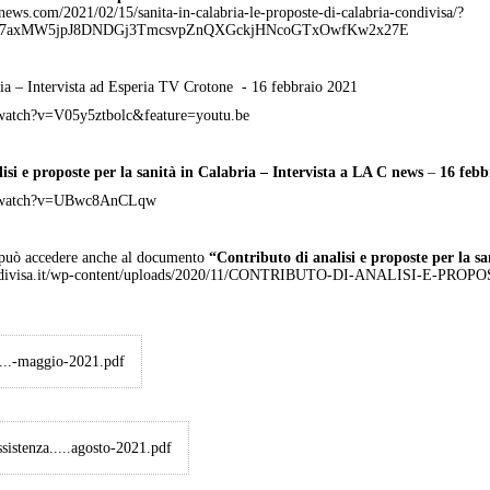
anews.com/2021/02/15/sanita-in-calabria-le-proposte-di-calabria-condivisa/?
r37axMW5jpJ8DNDGj3TmcsvpZnQXGckjHNcoGTxOwfKw2x27E
ria – Intervista ad Esperia TV Crotone - 16 febbraio 2021
watch?v=V05y5ztbolc&feature=youtu.be
isi e proposte per la sanità in Calabria
– Intervista a LA C news
–
16 febb
m/watch?v=UBwc8AnCLqw
i può accedere anche al documento
“Contributo di analisi e proposte per la s
acondivisa.it/wp-content/uploads/2020/11/CONTRIBUTO-DI-ANALISI-E-
....-maggio-2021.pdf
sistenza.....agosto-2021.pdf