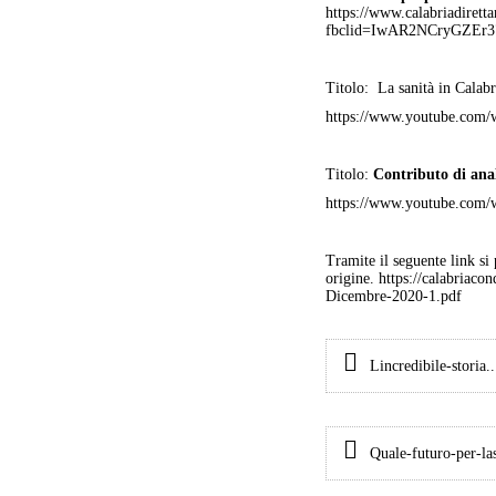
https://www.calabriadirett
fbclid=IwAR2NCryGZE
Titolo
: La sanità in Calab
https://www.youtube.com/
Titolo:
Contributo di anal
https://www.youtube.co
Tramite il seguente link s
origine.
https://calabri
Dicembre-2020-1.pdf
Lincredibile-storia.
Quale-futuro-per-las