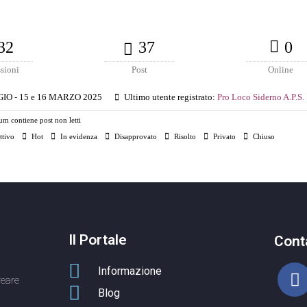
32
37
0
sioni
Post
Online
O - 15 e 16 MARZO 2025
Ultimo utente registrato:
Pro Loco Siderno A.P.S.
um contiene post non letti
ttivo
Hot
In evidenza
Disapprovato
Risolto
Privato
Chiuso
Il Portale
Cont
Informazione
reare
Blog