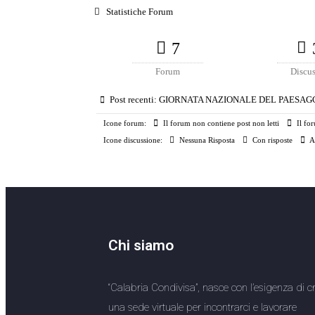
Statistiche Forum
7
Forum
Discus
Post recenti:
GIORNATA NAZIONALE DEL PAESAGGI
Icone forum:
Il forum non contiene post non letti
Il for
Icone discussione:
Nessuna Risposta
Con risposte
A
Chi siamo
“Calabria Condivisa”, nasce con l’esigenza di c
una sede virtuale per incontrarci e lavorare