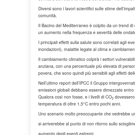
Diversi sono i lavori scientifici sulle stime dell’imp
comunità.
Il Bacino del Mediterraneo è colpito da un trend di
un aumento nella frequenza e severità delle ondate 
I principali effetti sulla salute sono correlati agli
inondazioni), malattie legate al clima e cambiamenti
Il cambiamento climatico colpirà i settori vulnera
anziana, con una percentuale più elevata di person
povera, che sono quindi più sensibili agli effetti d
Nell’ultimo report dell’IPCC il Gruppo intergovern
emissioni globali debbano essere dimezzate entro 
Qualora così non fosse, e i livelli di CO
dovessero 
2
temperatura di oltre 1,5°C entro pochi anni.
Uno scenario molto preoccupante che vedrebbe una
si arriverebbe al punto di non ritorno sullo scioglime
aumento degli eventi estremi