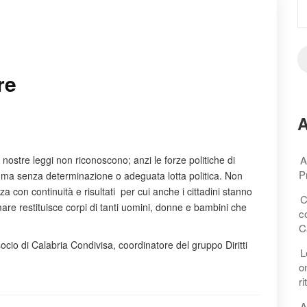
re
A
e nostre leggi non riconoscono; anzi le forze politiche di
A
P
no ma senza determinazione o adeguata lotta politica.
Non
con continuità e risultati per cui anche i cittadini stanno
C
mare restituisce corpi di tanti uomini, donne e bambini che
c
C
socio di Calabria Condivisa, coordinatore del gruppo Diritti
L
o
r
A