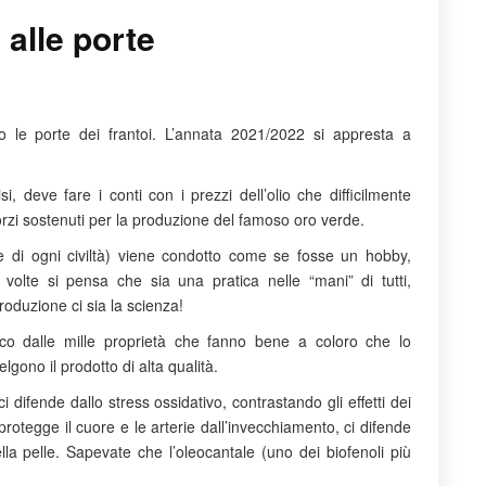
alle porte
 le porte dei frantoi. L’annata 2021/2022 si appresta a
si, deve fare i conti con i prezzi dell’olio che difficilmente
zi sostenuti per la produzione del famoso oro verde.
ante di ogni civiltà) viene condotto come se fosse un hobby,
a volte si pensa che sia una pratica nelle “mani” di tutti,
roduzione ci sia la scienza!
ico dalle mille proprietà che fanno bene a coloro che lo
ono il prodotto di alta qualità.
i difende dallo stress ossidativo, contrastando gli effetti dei
protegge il cuore e le arterie dall’invecchiamento, ci difende
ella pelle. Sapevate che l’oleocantale (uno dei biofenoli più