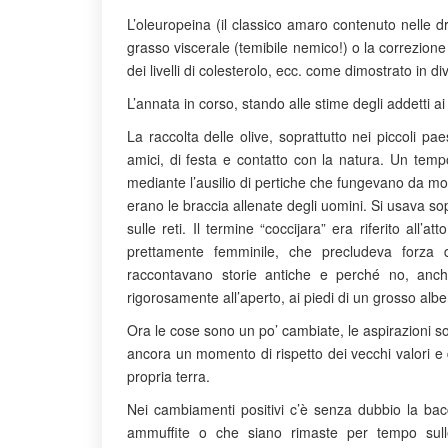
L’oleuropeina (il classico amaro contenuto nelle d
grasso viscerale (temibile nemico!) o la correzione
dei livelli di colesterolo, ecc. come dimostrato in dive
L’annata in corso, stando alle stime degli addetti ai
La raccolta delle olive, soprattutto nei piccoli pa
amici, di festa e contatto con la natura. Un temp
mediante l’ausilio di pertiche che fungevano da mo
erano le braccia allenate degli uomini. Si usava s
sulle reti. Il termine “coccijara” era riferito all’a
prettamente femminile, che precludeva forza d
raccontavano storie antiche e perché no, anc
rigorosamente all’aperto, ai piedi di un grosso albe
Ora le cose sono un po’ cambiate, le aspirazioni so
ancora un momento di rispetto dei vecchi valori e d
propria terra.
Nei cambiamenti positivi c’è senza dubbio la bacc
ammuffite o che siano rimaste per tempo sulle 