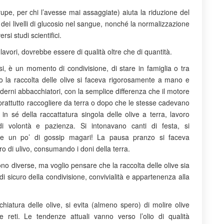
rupe, per chi l’avesse mai assaggiate) aiuta la riduzione del
 dei livelli di glucosio nel sangue, nonché la normalizzazione
rsi studi scientifici.
 lavori, dovrebbe essere di qualità oltre che di quantità.
esi, è un momento di condivisione, di stare in famiglia o tra
o la raccolta delle olive si faceva rigorosamente a mano e
derni abbacchiatori, con la semplice differenza che il motore
oprattutto raccogliere da terra o dopo che le stesse cadevano
tto in sé della raccattatura singola delle olive a terra, lavoro
i volontà e pazienza. Si intonavano canti di festa, si
he un po’ di gossip magari! La pausa pranzo si faceva
ro di ulivo, consumando i doni della terra.
no diverse, ma voglio pensare che la raccolta delle olive sia
i sicuro della condivisione, convivialità e appartenenza alla
hiatura delle olive, si evita (almeno spero) di molire olive
reti. Le tendenze attuali vanno verso l’olio di qualità