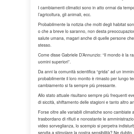
I cambiamenti climatici sono in atto ormai da tem
l’agricoltura, gli animali, ecc.
Probabilmente la notizia che molti degli habitat son
o che a breve lo saranno, non desta preoccupazion
salute umana, magari anche di quelle persone che s
stesso.
Come disse Gabriele D’Annunzio: “Il mondo è la rap
uomini superiori”.
Da anni la comunità scientifica “grida” ad un immi
probabilmente il loro monito è rimasto per lungo 
cambiamento si fa sempre più pressante.
Allo stato attuale risultano sempre più frequenti eve
di siccità, shiftamento delle stagioni e tanto altro a
Forse oltre alle variabili climatiche sono cambiate
trasbordano di rifiuti e nonostante le amministrazio
video sorveglianza, lo scempio si perpetra indist
servita a stimolare la nostra sensibilità? Ne dubito.