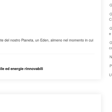
G
G
C
G
e
lute del nostro Pianeta, un Eden, almeno nel momento in cui
G
c
N
P
le ed energie rinnovabili
U