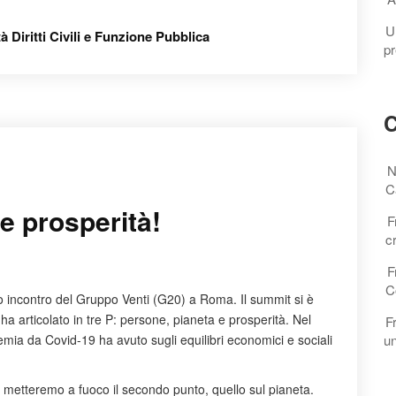
U
à Diritti Civili e Funzione Pubblica
pr
C
N
C
e prosperità!
F
c
F
C
mo incontro del Gruppo Venti (G20) a Roma. Il summit si è
 ha articolato in tre P: persone, pianeta e prosperità. Nel
F
emia da Covid-19 ha avuto sugli equilibri economici e sociali
un
n” metteremo a fuoco il secondo punto, quello sul pianeta.