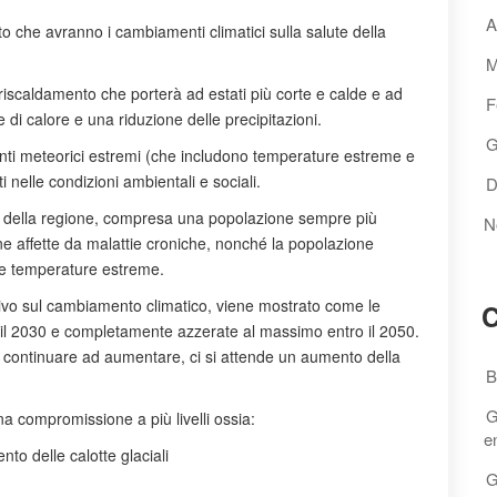
A
atto che avranno i cambiamenti climatici sulla salute della
M
 riscaldamento che porterà ad estati più corte e calde e ad
F
di calore e una riduzione delle precipitazioni.
G
 eventi meteorici estremi (che includono temperature estreme e
 nelle condizioni ambientali e sociali.
D
bili della regione, compresa una popolazione sempre più
N
e affette da malattie croniche, nonché la popolazione
elle temperature estreme.
ativo sul cambiamento climatico, viene mostrato come le
C
il 2030 e completamente azzerate al massimo entro il 2050.
continuare ad aumentare, ci si attende un aumento della
B
G
 compromissione a più livelli ossia:
e
nto delle calotte glaciali
G