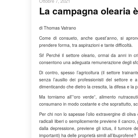
Ottobre 7, 2021
La campagna olearia è 
di Thomas Vatrano
Come di consueto, anche quest’anno, si aprono
prendere forma, tra aspirazioni e tante difficoltà.
Si! Perché il settore oleario, ormai da anni in cri
consentono una adeguata remunerazione degli sfor
Di contro, spesso l’agricoltura (il settore train
senza l’ausilio dei professionisti del settore e 
dimenticando che dietro la crescita, la difesa e la p
Ma torniamo all’”oro verde”, alimento nutraceut
consumano in modo costante e che soprattutto, scelg
Per chi non lo sapesse l’olio extravergine di oliva c
radicali liberi o semplicemente previene il cancro, 
dalla depressione, previene gli ictus, il tumore d
importanti) ha delle proprietà simili all’ibuprofene?