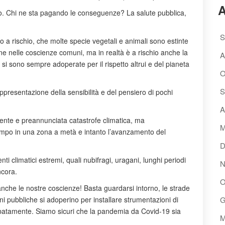
A
po. Chi ne sta pagando le conseguenze? La salute pubblica,
S
o a rischio, che molte specie vegetali e animali sono estinte
e nelle coscienze comuni, ma in realtà è a rischio anche la
A
i sono sempre adoperate per il rispetto altrui e del pianeta
O
S
presentazione della sensibilità e del pensiero di pochi
A
nente e preannunciata catastrofe climatica, ma
M
tempo in una zona a metà e intanto l’avanzamento del
D
nti climatici estremi, quali nubifragi, uragani, lunghi periodi
N
ncora.
O
 anche le nostre coscienze! Basta guardarsi intorno, le strade
ni pubbliche si adoperino per installare strumentazioni di
G
urbatamente. Siamo sicuri che la pandemia da Covid-19 sia
M